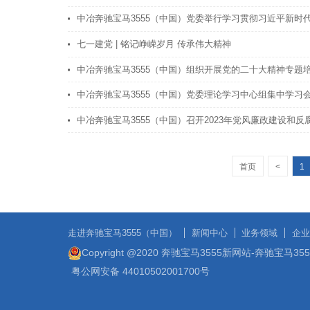
中冶奔驰宝马3555（中国）党委举行学习贯彻习近平新
七一建党 | 铭记峥嵘岁月 传承伟大精神
中冶奔驰宝马3555（中国）组织开展党的二十大精神专题
中冶奔驰宝马3555（中国）党委理论学习中心组集中学习
中冶奔驰宝马3555（中国）召开2023年党风廉政建设和
首页
<
1
走进奔驰宝马3555（中国）
新闻中心
业务领域
企业
Copyright @2020 奔驰宝马3555新网站-奔驰宝马3
粤公网安备 44010502001700号