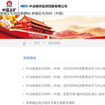
奔驰宝马3555新网站-奔驰宝马3555（中国）
>
首页
>
党群园地
党群园地
中冶奔驰宝马3555（中国）召开2024年党委理论学习中
中冶奔驰宝马3555（中国）召开2023年党委理论学习中
中冶奔驰宝马3555（中国）召开2024年党委理论学习中心
中冶奔驰宝马3555（中国）党委开展“缅怀先烈忆初心 踔
李乘建赴南沙项目开展主题教育调研