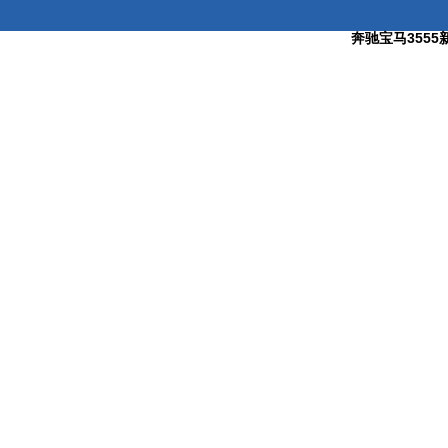
奔驰宝马3555