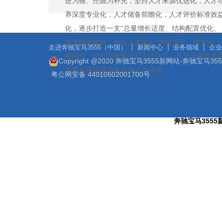
进为辅、挖掘为补充，坚持人才来源优选化，人才
养深度专业化，人才储备前瞻化，人才评价标准效
化，逐步打造一支“总量增长适度、结构配置优化、
素质提升较快、核心人才辈出”的有操守、懂专业、
走进奔驰宝马3555（中国）
新闻中心
业务领域
企业
善经营、能管理的复合型人才队伍，为公司高技术
Copyright @2020 奔驰宝马3555新网站-奔驰宝马3
质量发展提供强有力的人才保障。
粤公网安备 44010502001700号
奔驰宝马3555