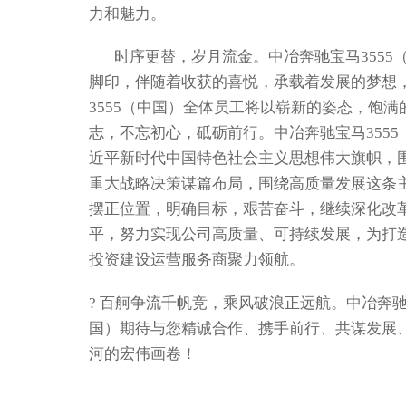
力和魅力。
时序更替，岁月流金。中冶奔驰宝马3555
脚印，伴随着收获的喜悦，承载着发展的梦想
3555（中国）全体员工将以崭新的姿态，饱
志，不忘初心，砥砺前行。中冶奔驰宝马355
近平新时代中国特色社会主义思想伟大旗帜，
重大战略决策谋篇布局，围绕高质量发展这条
摆正位置，明确目标，艰苦奋斗，继续深化改
平，努力实现公司高质量、可持续发展，为打
投资建设运营服务商聚力领航。
? 百舸争流千帆竞，乘风破浪正远航。中冶奔驰宝
国）期待与您精诚合作、携手前行、共谋发展
河的宏伟画卷！