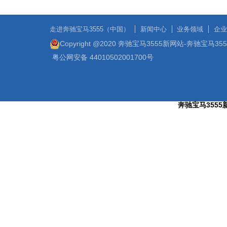
走进奔驰宝马3555（中国）
新闻中心
业务领域
企业
Copyright @2020 奔驰宝马3555新网站-奔驰宝马3
粤公网安备 44010502001700号
奔驰宝马3555