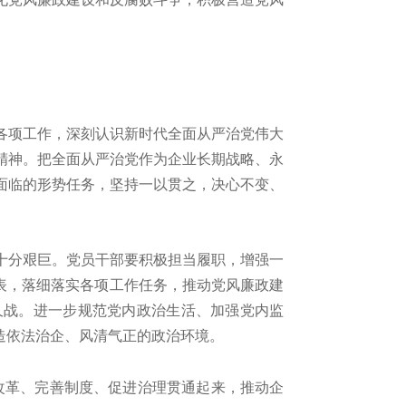
各项工作，深刻认识新时代全面从严治党伟大
精神。把全面从严治党作为企业长期战略、永
面临的形势任务，坚持一以
贯之，决心不变、
十分艰巨
。
党员干部要积极担当履职，
增强一
表，落细落实各项工作任务
，
推动党风廉政建
久战。进一步
规范党内政治生活、加强党内监
造依法治企、风清气正的政治环境。
改革、完善制度、促进治理贯通起来，
推动企