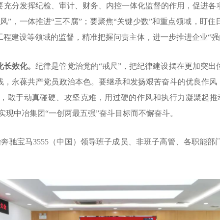
要充分发挥纪检、审计、财务、内控一体化监督的作用，促进各
四风”，一体推进“三不腐”；要聚焦“关键少数”和重点领域，
盯住
工程建设等领域的监督，精准把握问责主体，
进一步推进企业
“
化长效化。
纪律是管党治党的
“戒尺”，把纪律建设摆在更加突
线，永葆共产党员政治本色。要
继承和发扬
艰苦奋斗的
优良作风
，敢于动真碰硬、攻坚克难，用过硬的作风和执行力凝聚起推动
力实现中冶集团“一创两最五强”奋斗目标而不懈奋斗。
冶奔驰宝马3555（中国）领导班子成员、非班子高管、各职能