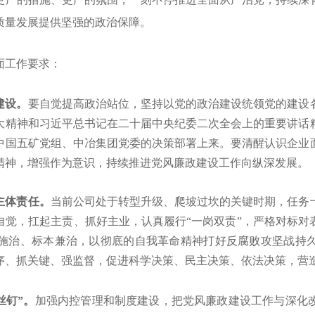
质量发展提供坚强的政治保障。
面工作要求：
建设。
要
自觉提高政治站位，坚持以党的政治建设统领党的建设
大精神和习近平总书记在二十届中央纪委二次全会上的重要讲话
中国五矿党组、中冶集团党委的决策部署上来。要清醒认识企业
精神，增强作为意识，持续推进党风廉政建设工作向纵深发展。
主体责任。
当前公司处于转型升级、爬坡过坎的关键时期
，任务
自觉，
扛起主责、抓好主业，认真履行
“一岗双责”，
严格对标对
施治、标本兼治，以彻底的自我革命精神打好反腐败攻坚战持
序、抓关键、强监督，促进科学决策、民主决策、依法决策，营
丝钉”。
加强内控管理和制度建设，
把党风廉政建设工作与深化